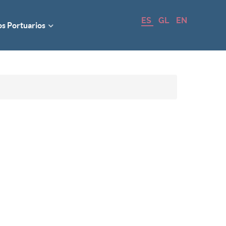
ES
GL
EN
os Portuarios